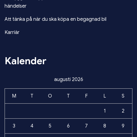
händelser
Att tänka på när du ska köpa en begagnad bil
Karriär
Kalender
augusti 2026
M
T
O
T
F
L
S
1
2
3
4
5
6
7
8
9