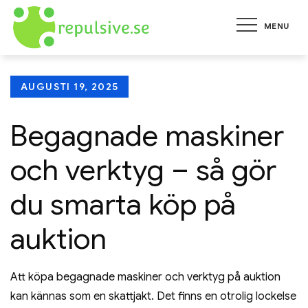
Skip
MENU
to
repulsive.se
Allt om hälsa, karriär, hem
content
och trädgård
Posted
AUGUSTI 19, 2025
on
Begagnade maskiner
och verktyg – så gör
du smarta köp på
auktion
Att köpa begagnade maskiner och verktyg på auktion
kan kännas som en skattjakt. Det finns en otrolig lockelse