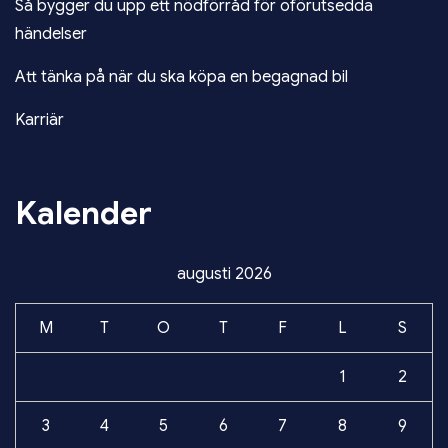
Så bygger du upp ett nödförråd för oförutsedda
händelser
Att tänka på när du ska köpa en begagnad bil
Karriär
Kalender
augusti 2026
M
T
O
T
F
L
S
1
2
3
4
5
6
7
8
9