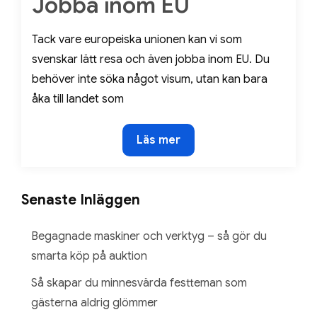
Jobba inom EU
on
Tack vare europeiska unionen kan vi som
svenskar lätt resa och även jobba inom EU. Du
behöver inte söka något visum, utan kan bara
åka till landet som
Jobba
Läs mer
inom
EU
Senaste Inläggen
Begagnade maskiner och verktyg – så gör du
smarta köp på auktion
Så skapar du minnesvärda festteman som
gästerna aldrig glömmer