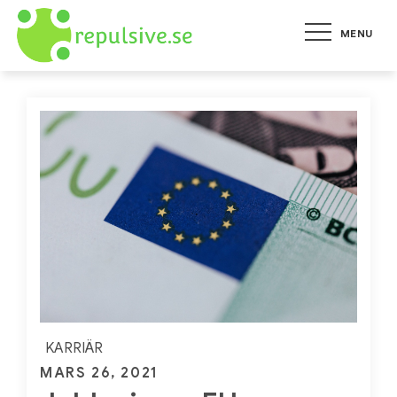
Skip
MENU
to
repulsive.se
Allt om hälsa, karriär, hem
content
och trädgård
KARRIÄR
Posted
MARS 26, 2021