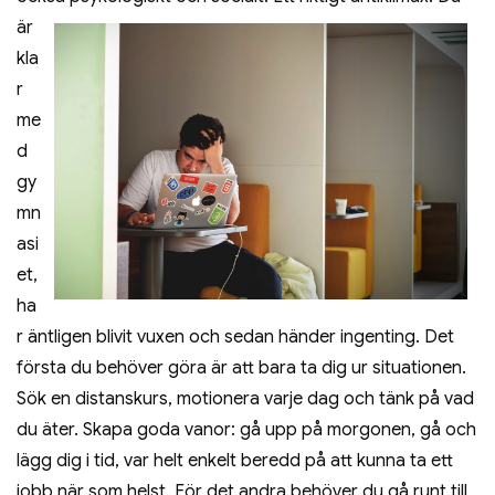
är
kla
r
me
d
gy
mn
asi
et,
ha
r äntligen blivit vuxen och sedan händer ingenting. Det
första du behöver göra är att bara ta dig ur situationen.
Sök en distanskurs, motionera varje dag och tänk på vad
du äter. Skapa goda vanor: gå upp på morgonen, gå och
lägg dig i tid, var helt enkelt beredd på att kunna ta ett
jobb när som helst. För det andra behöver du gå runt till