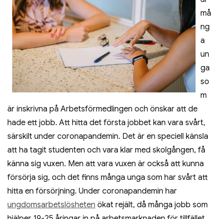
må
ng
a
un
ga
so
m
är inskrivna på Arbetsförmedlingen och önskar att de
hade ett jobb. Att hitta det första jobbet kan vara svårt,
särskilt under coronapandemin. Det är en speciell känsla
att ha tagit studenten och vara klar med skolgången, få
känna sig vuxen. Men att vara vuxen är också att kunna
försörja sig, och det finns många unga som har svårt att
hitta en försörjning. Under coronapandemin har
ungdomsarbetslösheten
ökat rejält, då många jobb som
hjälper 19-25 åringar in på arbetsmarknaden för tillfället