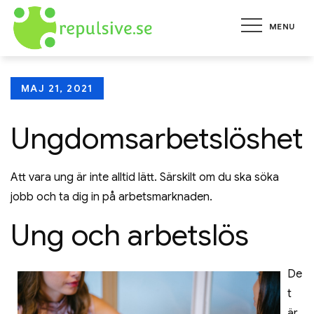
Skip
MENU
to
repulsive.se
Allt om hälsa, karriär, hem
content
och trädgård
Posted
MAJ 21, 2021
on
Ungdomsarbetslöshet
Att vara ung är inte alltid lätt. Särskilt om du ska söka
jobb och ta dig in på arbetsmarknaden.
Ung och arbetslös
De
t
är