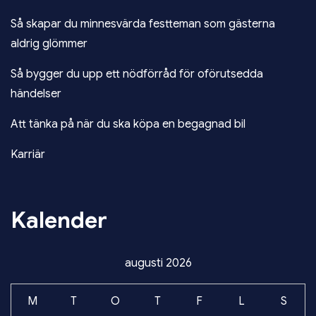
Så skapar du minnesvärda festteman som gästerna
aldrig glömmer
Så bygger du upp ett nödförråd för oförutsedda
händelser
Att tänka på när du ska köpa en begagnad bil
Karriär
Kalender
augusti 2026
M
T
O
T
F
L
S