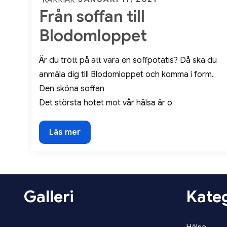
Från soffan till
on
Blodomloppet
Är du trött på att vara en soffpotatis? Då ska du
anmäla dig till Blodomloppet och komma i form.
Den sköna soffan
Det största hotet mot vår hälsa är o
Från
Läs mer
soffan
till
Blodomloppet
Galleri
Kateg