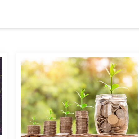
e
är, hem och trädgård
Nex