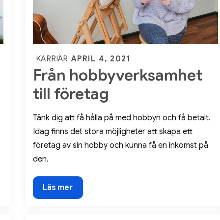
Posted
APRIL 4, 2021
KARRIÄR
Från hobbyverksamhet
on
till företag
Tänk dig att få hålla på med hobbyn och få betalt.
Idag finns det stora möjligheter att skapa ett
företag av sin hobby och kunna få en inkomst på
den.
Från
Läs mer
hobbyverksamhet
till