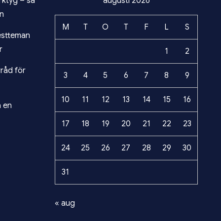
ktyg – så
augusti 2026
on
M
T
O
T
F
L
S
estteman
r
1
2
råd för
3
4
5
6
7
8
9
10
11
12
13
14
15
16
a en
17
18
19
20
21
22
23
24
25
26
27
28
29
30
31
« aug