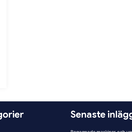
orier
Senaste inläg