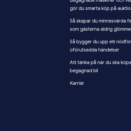
Begagnade maskiner och ver
gör du smarta köp på aukti
Så skapar du minnesvärda f
som gästerna aldrig glömme
Så bygger du upp ett nödför
oförutsedda händelser
Att tänka på när du ska köp
begagnad bil
Karriär