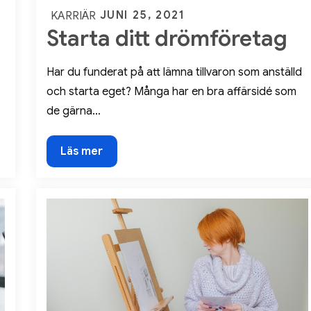
Posted
JUNI 25, 2021
KARRIÄR
Starta ditt drömföretag
on
Har du funderat på att lämna tillvaron som anställd
och starta eget? Många har en bra affärsidé som
de gärna…
Starta
Läs mer
ditt
drömföretag