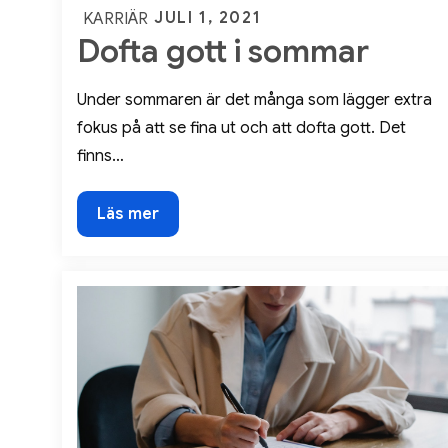
Posted
JULI 1, 2021
KARRIÄR
Dofta gott i sommar
on
Under sommaren är det många som lägger extra
fokus på att se fina ut och att dofta gott. Det
finns…
Dofta
Läs mer
gott
i
sommar