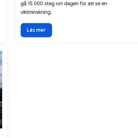
gå 15 000 steg om dagen för att se en
viktminskning.
Viktnedgång:
Läs mer
15
000
steg
om
dagen